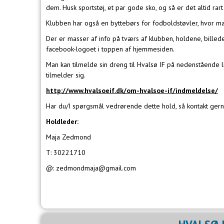
dem. Husk sportstøj, et par gode sko, og så er det altid ra
Klubben har også en byttebørs for fodboldstøvler, hvor ma
Der er masser af info på tværs af klubben, holdene, billed
facebook-logoet i toppen af hjemmesiden.
Man kan tilmelde sin dreng til Hvalsø IF på nedenstående 
tilmelder sig.
http://www.hvalsoeif.dk/om-hvalsoe-if/indmeldelse/
Har du/I spørgsmål vedrørende dette hold, så kontakt ger
Holdleder:
Maja Zedmond
T: 30221710
@: zedmondmaja@gmail.com