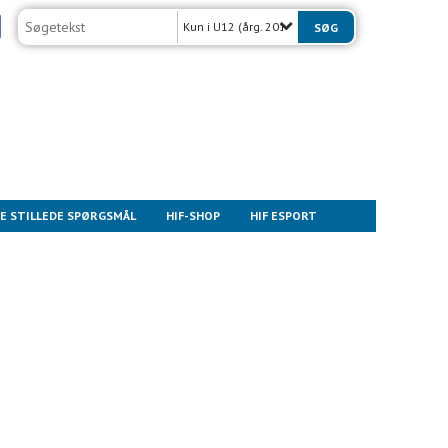
Kun i U12 (årg. 2015)
E STILLEDE SPØRGSMÅL
HIF-SHOP
HIF ESPORT