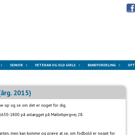
SENIOR
VETERAN OG OLD GIRLS
BANEFORDELING
OFT
årg. 2015)
ne op og se om det er noget for dig.
.1630-1800 på anlægget på Møllebjergvej 28.
starten, men kan komme og prøve at se, om fodbold er noget for