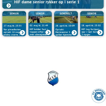
HIF dame senior rykker op i serie 1
SENIOR
SENIOR
GENERELT
SENIOR
02. maj kl. 21:49
18. april kl. 23:02
27. maj kl. 23:55
28. april kl. 10:09
HIF holder fast i
HIF tog fortjent
Var pinsefesten
Optakt:
toppen efter sejr
sejr i tæt Serie
optakt til noget
Herresenior 1
over ubesejrede
2-opgør
endnu større..?
spiller hjemme
Svogerslev
på Hvalsø
Stadion på
lørdag
Hvalsø IF Fodbold
Møllebjergvej 28
4330 Hvalsø