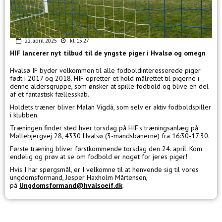
22. april 2025
kl. 15:27
HIF lancerer nyt tilbud til de yngste piger i Hvalsø og omegn
Hvalsø IF byder velkommen til alle fodboldinteresserede piger
født i 2017 og 2018. HIF opretter et hold målrettet til pigerne i
denne aldersgruppe, som ønsker at spille fodbold og blive en del
af et fantastisk fællesskab.
Holdets træner bliver Malan Vigdá, som selv er aktiv fodboldspiller
i klubben.
Træningen finder sted hver torsdag på HIF's træningsanlæg på
Møllebjergvej 28, 4330 Hvalsø (3-mandsbanerne) fra 16:30-17:30.
Første træning bliver førstkommende torsdag den 24. april. Kom
endelig og prøv at se om fodbold er noget for jeres piger!
Hvis I har spørgsmål, er I velkomne til at henvende sig til vores
ungdomsformand, Jesper Haxholm Mårtensen,
på
Ungdomsformand@hvalsoeif.dk
.